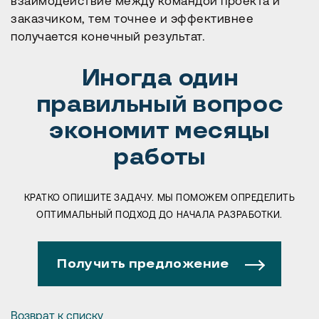
взаимодействие между командой проекта и
Иногда нужен большой проект. Иногда — одно точное решение. В
заказчиком, тем точнее и эффективнее
любом случае начнем с главного: поймем задачу, обсудим
возможные варианты и предложим оптимальный путь.
получается конечный результат.
Обсудить проект →
Иногда один
правильный вопрос
экономит месяцы
работы
КРАТКО ОПИШИТЕ ЗАДАЧУ. МЫ ПОМОЖЕМ ОПРЕДЕЛИТЬ
ОПТИМАЛЬНЫЙ ПОДХОД ДО НАЧАЛА РАЗРАБОТКИ.
Получить предложение
Возврат к списку