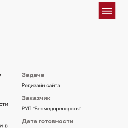
о
Задача
Редизайн сайта
Заказчик
сти
РУП "Белмедпрепараты"
Дата готовности
и в