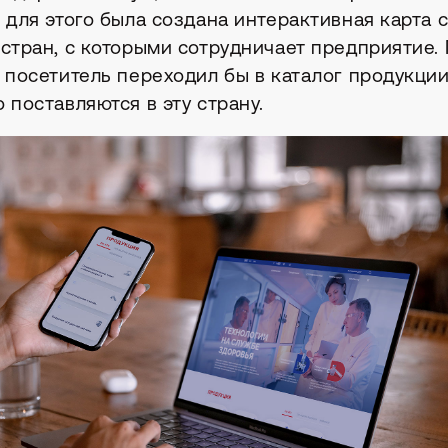
 для этого была создана интерактивная карта 
 стран, с которыми сотрудничает предприятие.
у посетитель переходил бы в каталог продукции
 поставляются в эту страну.
асскажите о зада
ольшой проект. Иногда — одно точное решение. В любом 
ем задачу, обсудим возможные варианты и предложим оп
Обсудить проект →