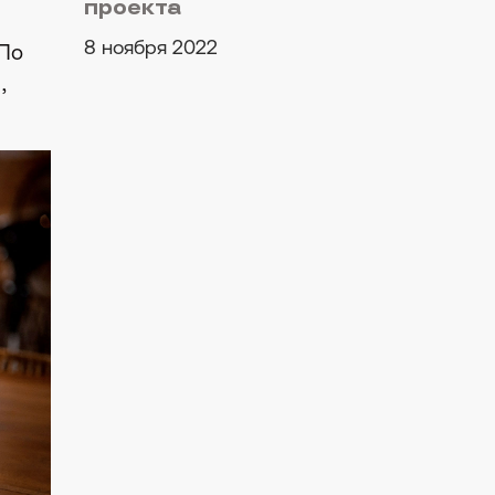
проекта
с
8 ноября 2022
 По
,
че
случае начнем с
тимальный путь.