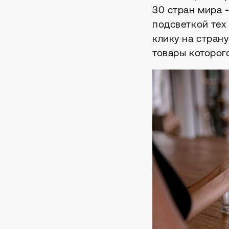
30 стран мира -
подсветкой тех
клику на стран
товары которого
Р
Иногда нужен б
главного: пойм