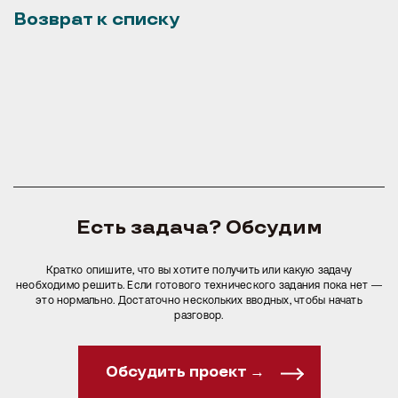
Иногда нужен большой проект. Иногда — одно точное решение. В
Возврат к списку
любом случае начнем с главного: поймем задачу, обсудим
возможные варианты и предложим оптимальный путь.
Обсудить проект →
Есть задача? Обсудим
Кратко опишите, что вы хотите получить или какую задачу
необходимо решить. Если готового технического задания пока нет —
это нормально. Достаточно нескольких вводных, чтобы начать
разговор.
Обсудить проект →