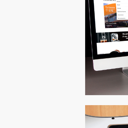
Р
Иногда нужен б
главного: пойм