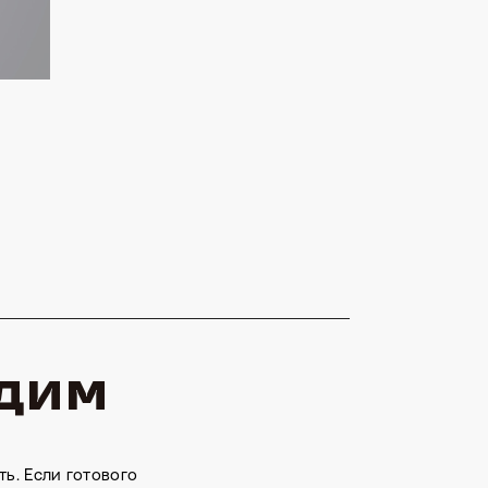
удим
ь. Если готового