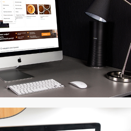
асскажите о зада
ольшой проект. Иногда — одно точное решение. В любом 
ем задачу, обсудим возможные варианты и предложим оп
Обсудить проект →