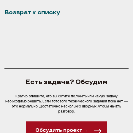
Иногда нужен большой проект. Иногда — одно точное решение. В
любом случае начнем с главного: поймем задачу, обсудим
Возврат к списку
возможные варианты и предложим оптимальный путь.
Обсудить проект →
Есть задача? Обсудим
Кратко опишите, что вы хотите получить или какую задачу
необходимо решить. Если готового технического задания пока нет —
это нормально. Достаточно нескольких вводных, чтобы начать
разговор.
Обсудить проект →