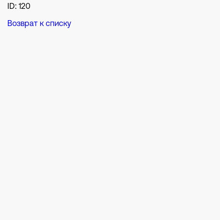
ID: 120
Возврат к списку
Р
Иногда нужен б
главного: пойм