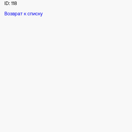
ID: 118
Возврат к списку
Р
Иногда нужен б
главного: пойм