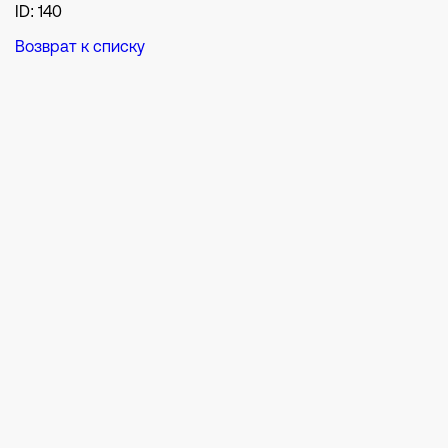
ID: 140
Возврат к списку
Р
Иногда нужен б
главного: пойм